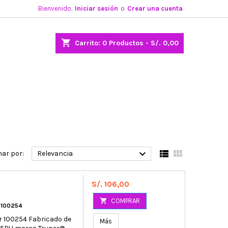
Bienvenido,
Iniciar sesión
o
Crear una cuenta
shopping_cart
Carrito:
0
Productos - S/. 0,00



ar por:
Relevancia
Precio
S/. 106,00

COMPRAR
 100254
er 100254 Fabricado de
Más