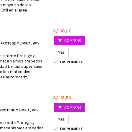
a mayoría de los
Útil en el área
Precio
S/. 10,20

COMPRAR
PROTEGE Y LIMPIA, WT-
Más
enetrante Protege y
ra mecanismos trabados

DISPONIBLE
dad Limpia superficies
 los materiales,
rea automotriz,
Precio
S/. 13,50

COMPRAR
PROTEGE Y LIMPIA, WT-
Más
netrante Protege y
ra mecanismos trabados

DISPONIBLE