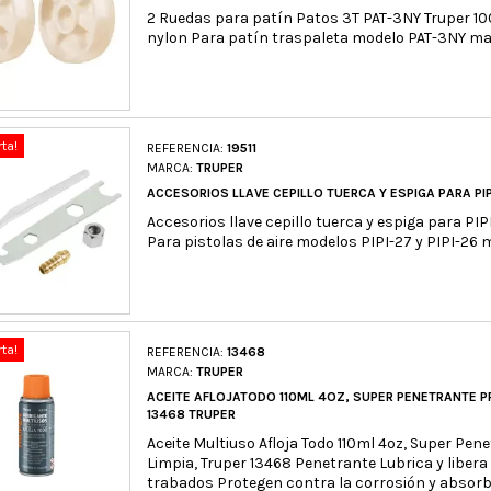
2 Ruedas para patín Patos 3T PAT-3NY Truper 1
nylon Para patín traspaleta modelo PAT-3NY m
rta!
REFERENCIA:
19511
MARCA:
TRUPER
ACCESORIOS LLAVE CEPILLO TUERCA Y ESPIGA PARA PIPI
Accesorios llave cepillo tuerca y espiga para PIPI
Para pistolas de aire modelos PIPI-27 y PIPI-26
rta!
REFERENCIA:
13468
MARCA:
TRUPER
ACEITE AFLOJATODO 110ML 4OZ, SUPER PENETRANTE PR
13468 TRUPER
Aceite Multiuso Afloja Todo 110ml 4oz, Super Pen
Limpia, Truper 13468 Penetrante Lubrica y libe
trabados Protegen contra la corrosión y absor