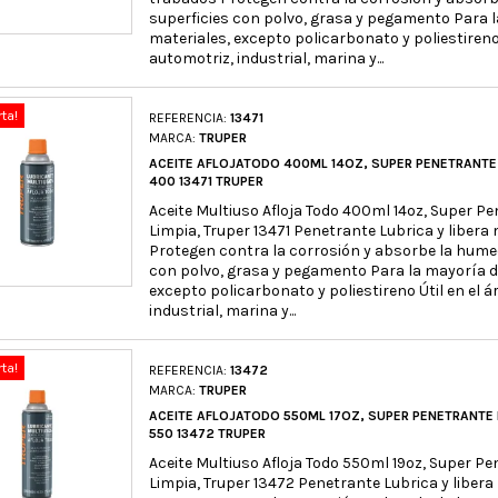
superficies con polvo, grasa y pegamento Para l
materiales, excepto policarbonato y poliestireno 
automotriz, industrial, marina y...
rta!
REFERENCIA:
13471
MARCA:
TRUPER
ACEITE AFLOJATODO 400ML 14OZ, SUPER PENETRANTE 
400 13471 TRUPER
Aceite Multiuso Afloja Todo 400ml 14oz, Super P
Limpia, Truper 13471 Penetrante Lubrica y libe
Protegen contra la corrosión y absorbe la hume
con polvo, grasa y pegamento Para la mayoría de
excepto policarbonato y poliestireno Útil en el á
industrial, marina y...
rta!
REFERENCIA:
13472
MARCA:
TRUPER
ACEITE AFLOJATODO 550ML 17OZ, SUPER PENETRANTE 
550 13472 TRUPER
Aceite Multiuso Afloja Todo 550ml 19oz, Super Pe
Limpia, Truper 13472 Penetrante Lubrica y libe