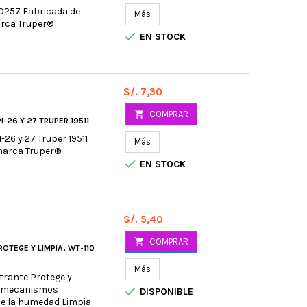
00257 Fabricada de
Más
arca Truper®

EN STOCK
Precio
S/. 7,30

COMPRAR
-26 Y 27 TRUPER 19511
-26 y 27 Truper 19511
Más
 marca Truper®

EN STOCK
Precio
S/. 5,40

COMPRAR
OTEGE Y LIMPIA, WT-110
Más
etrante Protege y
ra mecanismos

DISPONIBLE
be la humedad Limpia