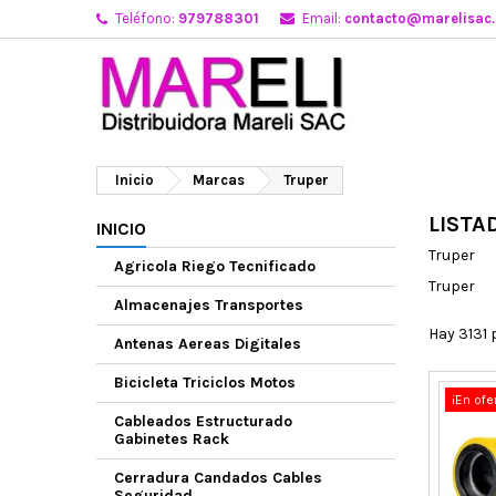
Teléfono:
979788301
Email:
contacto@marelisac
Inicio
Marcas
Truper
LISTA
INICIO
Truper
Agricola Riego Tecnificado
Truper
Almacenajes Transportes
Hay 3131 
Antenas Aereas Digitales
Bicicleta Triciclos Motos
¡En ofe
Cableados Estructurado
Gabinetes Rack
Cerradura Candados Cables
Seguridad