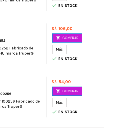
2.5PU marca Truper®

EN STOCK
Precio
S/. 106,00

COMPRAR
252
00252 Fabricado de
Más
2HU marca Truper®

EN STOCK
Precio
S/. 54,00

COMPRAR
 100256
r 100256 Fabricado de
Más
arca Truper®

EN STOCK