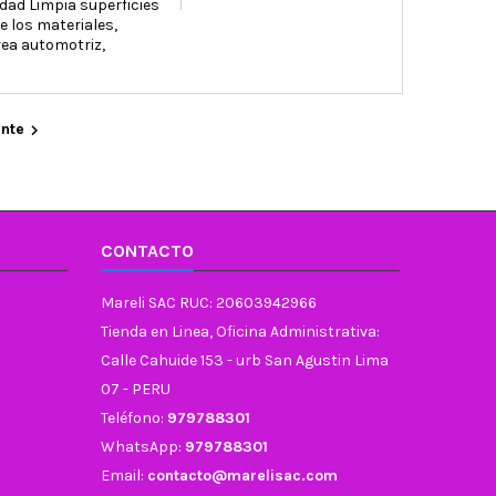
dad Limpia superficies
 los materiales,
rea automotriz,
ente

CONTACTO
Mareli SAC RUC: 20603942966
Tienda en Linea, Oficina Administrativa:
Calle Cahuide 153 - urb San Agustin Lima
07 - PERU
Teléfono:
979788301
WhatsApp:
979788301
Email:
contacto@marelisac.com