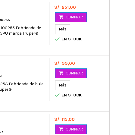
Precio
S/. 251,00

COMPRAR
100255
r 100255 Fabricada de
Más
2.5PU marca Truper®

EN STOCK
Precio
S/. 99,00

COMPRAR
53
0253 Fabricada de hule
Más
ruper®

EN STOCK
Precio
S/. 115,00

COMPRAR
57