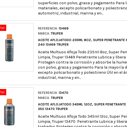
superficies con polvo, grasa y pegamento Para l
materiales, excepto policarbonato y poliestireno 
automotriz, industrial, marina y en...
rta!
REFERENCIA:
13469
MARCA:
TRUPER
ACEITE AFLOJATODO 235ML 8OZ, SUPER PENETRANTE P
240 13469 TRUPER
Aceite Multiuso Afloja Todo 235ml 8oz, Super Pe
Limpia, Truper 13469 Penetrante Lubrica y libe
Protegen contra la corrosión y absorbe la hume
con polvo, grasa y pegamento Para la mayoría de
excepto policarbonato y poliestireno Útil en el á
industrial, marina y en...
rta!
REFERENCIA:
13470
MARCA:
TRUPER
ACEITE AFLOJATODO 345ML 12OZ, SUPER PENETRANTE 
350 13470 TRUPER
Aceite Multiuso Afloja Todo 345ml 12oz, Super Pe
Limpia, Truper 13470 Penetrante Lubrica y libe
trabados Protegen contra la corrosión y absor