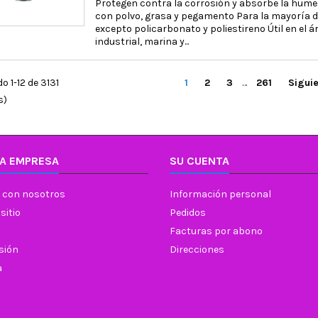
Protegen contra la corrosión y absorbe la hume
con polvo, grasa y pegamento Para la mayoría de
excepto policarbonato y poliestireno Útil en el á
industrial, marina y...
 1-12 de 3131
1
2
3
…
261
Sigui
s)
A EMPRESA
SU CUENTA
 con nosotros
Información personal
sitio
Pedidos
Facturas por abono
esión
Direcciones
a