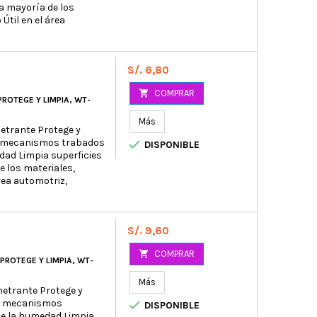
a mayoría de los
Útil en el área
Precio
S/. 6,80

COMPRAR
ROTEGE Y LIMPIA, WT-
Más
netrante Protege y
ra mecanismos trabados

DISPONIBLE
dad Limpia superficies
 los materiales,
rea automotriz,
Precio
S/. 9,60

COMPRAR
PROTEGE Y LIMPIA, WT-
Más
netrante Protege y
ra mecanismos

DISPONIBLE
be la humedad Limpia