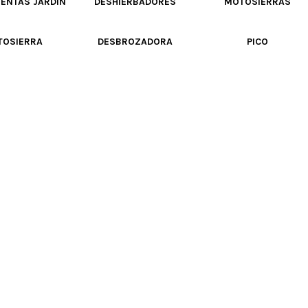
ENTAS JARDIN
DESHIERBADORES
MOTOSIERRAS
TOSIERRA
DESBROZADORA
PICO