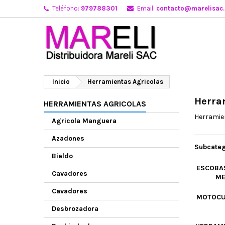
Teléfono:
979788301
Email:
contacto@marelisac
Inicio
Herramientas Agricolas
Herra
HERRAMIENTAS AGRICOLAS
Herramie
Agricola Manguera
Azadones
Subcateg
Bieldo
ESCOBAS
Cavadores
ME
Cavadores
MOTOCU
Desbrozadora