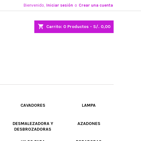
Bienvenido,
Iniciar sesión
o
Crear una cuenta
shopping_cart
Carrito:
0
Productos - S/. 0,00
CAVADORES
LAMPA
DESMALEZADORA Y
AZADONES
DESBROZADORAS