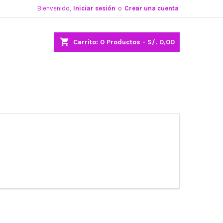
Bienvenido,
Iniciar sesión
o
Crear una cuenta
shopping_cart
Carrito:
0
Productos - S/. 0,00