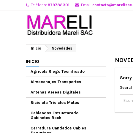
Teléfono:
979788301
Email:
contacto@marelisac
Inicio
Novedades
NOVE
INICIO
Agricola Riego Tecnificado
Sorry
Almacenajes Transportes
Search
Antenas Aereas Digitales
Bicicleta Triciclos Motos
Cableados Estructurado
Gabinetes Rack
Cerradura Candados Cables
Seguridad