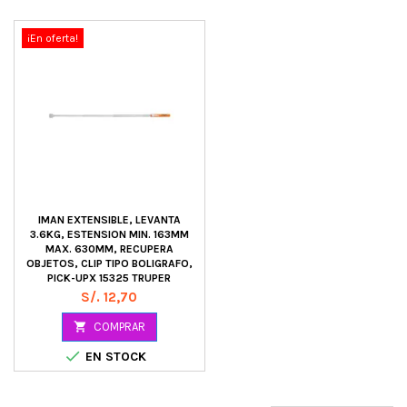
¡En oferta!
IMAN EXTENSIBLE, LEVANTA
3.6KG, ESTENSION MIN. 163MM
MAX. 630MM, RECUPERA
OBJETOS, CLIP TIPO BOLIGRAFO,
PICK-UPX 15325 TRUPER
Precio
S/. 12,70

COMPRAR

EN STOCK