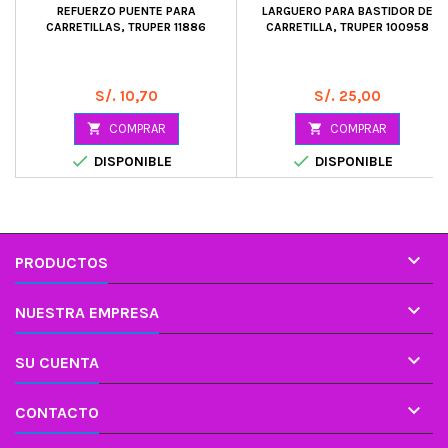
REFUERZO PUENTE PARA
LARGUERO PARA BASTIDOR DE
CARRETILLAS, TRUPER 11886
CARRETILLA, TRUPER 100958
Precio
Precio
S/. 10,70
S/. 25,00

COMPRAR

COMPRAR


DISPONIBLE
DISPONIBLE

PRODUCTOS

NUESTRA EMPRESA

SU CUENTA

CONTACTO