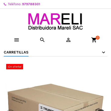
Teléfono:
979788301
0



shopping_cart
CARRETILLAS
¡En oferta!