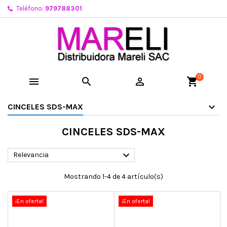
Teléfono:
979788301
0



shopping_cart
CINCELES SDS-MAX
CINCELES SDS-MAX

Relevancia
Mostrando 1-4 de 4 artículo(s)
¡En oferta!
¡En oferta!