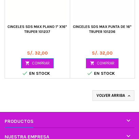
CINCELES SDS MAX PLANO 1" X16"
CINCELES SDS MAX PUNTA DE 16"
TRUPER 101237
TRUPER 101236
Precio
Precio
S/. 32,00
S/. 32,00

COMPRAR

COMPRAR


EN STOCK
EN STOCK
VOLVER ARRIBA


PRODUCTOS

NUESTRA EMPRESA