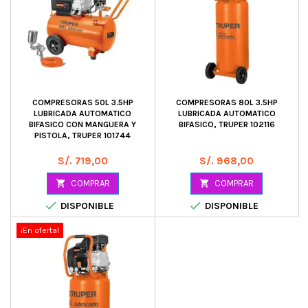
COMPRESORAS 50L 3.5HP
COMPRESORAS 80L 3.5HP
LUBRICADA AUTOMATICO
LUBRICADA AUTOMATICO
BIFASICO CON MANGUERA Y
BIFASICO, TRUPER 102116
PISTOLA, TRUPER 101744
Precio
Precio
S/. 719,00
S/. 968,00

COMPRAR

COMPRAR


DISPONIBLE
DISPONIBLE
¡En oferta!