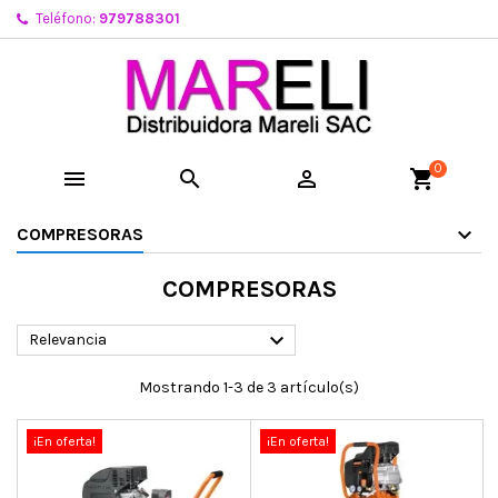
Teléfono:
979788301
0



shopping_cart
COMPRESORAS
COMPRESORAS

Relevancia
Mostrando 1-3 de 3 artículo(s)
¡En oferta!
¡En oferta!