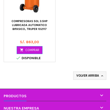
COMPRESORAS 50L 3.5HP
LUBRICADA AUTOMATICO
BIFASICO, TRUPER 102117
Precio
S/. 863,00

COMPRAR

DISPONIBLE
VOLVER ARRIBA


PRODUCTOS

NUESTRA EMPRESA