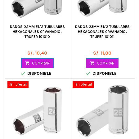
DADOS 22MM E1/2 TUBULARES
DADOS 23MM E1/2 TUBULARES
HEXAGONALES CRVANADIO,
HEXAGONALES CRVANADIO,
TRUPER 101010
TRUPER 101011
Precio
Precio
S/. 10,40
S/. 11,00

COMPRAR

COMPRAR


DISPONIBLE
DISPONIBLE
¡En oferta!
¡En oferta!