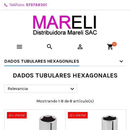
Teléfono:
979788301
0



shopping_cart
DADOS TUBULARES HEXAGONALES
DADOS TUBULARES HEXAGONALES

Relevancia
Mostrando 1-8 de 8 artículo(s)
¡En oferta!
¡En oferta!