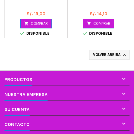
Precio
Precio
S/. 13,00
S/. 14,10

COMPRAR

COMPRAR


DISPONIBLE
DISPONIBLE
VOLVER ARRIBA


PRODUCTOS

NUESTRA EMPRESA

SU CUENTA

CONTACTO