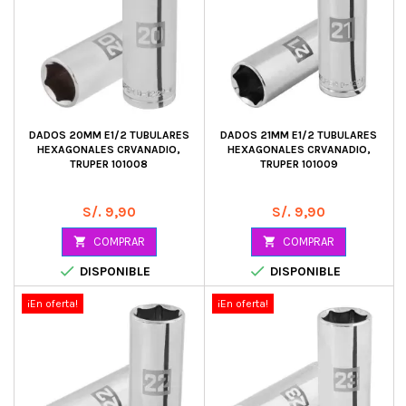
DADOS 20MM E1/2 TUBULARES
DADOS 21MM E1/2 TUBULARES
HEXAGONALES CRVANADIO,
HEXAGONALES CRVANADIO,
TRUPER 101008
TRUPER 101009
Precio
Precio
S/. 9,90
S/. 9,90

COMPRAR

COMPRAR


DISPONIBLE
DISPONIBLE
¡En oferta!
¡En oferta!