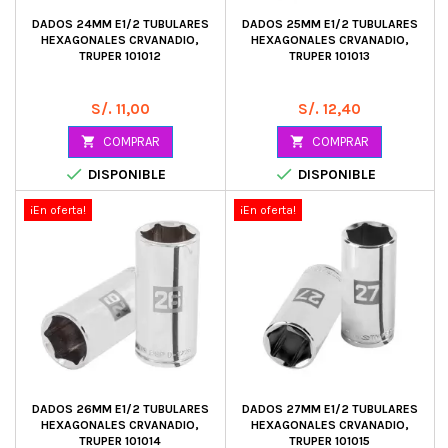
DADOS 24MM E1/2 TUBULARES
DADOS 25MM E1/2 TUBULARES
HEXAGONALES CRVANADIO,
HEXAGONALES CRVANADIO,
TRUPER 101012
TRUPER 101013
Precio
Precio
S/. 11,00
S/. 12,40

COMPRAR

COMPRAR


DISPONIBLE
DISPONIBLE
¡En oferta!
¡En oferta!
DADOS 26MM E1/2 TUBULARES
DADOS 27MM E1/2 TUBULARES
HEXAGONALES CRVANADIO,
HEXAGONALES CRVANADIO,
TRUPER 101014
TRUPER 101015