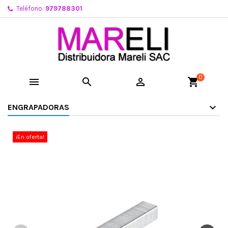
Teléfono:
979788301
0



shopping_cart
ENGRAPADORAS
¡En oferta!