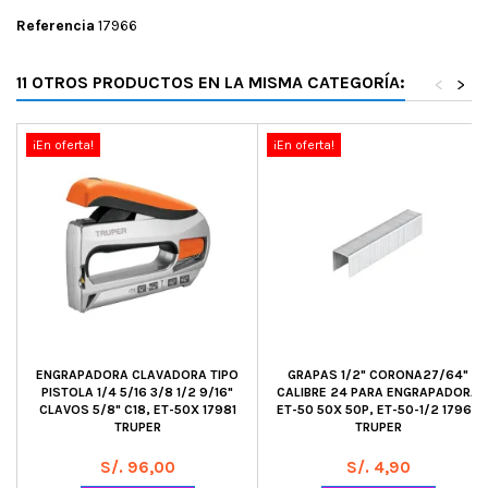
Referencia
17966
11 OTROS PRODUCTOS EN LA MISMA CATEGORÍA:
<
>
¡En oferta!
¡En oferta!
ENGRAPADORA CLAVADORA TIPO
GRAPAS 1/2" CORONA27/64"
PISTOLA 1/4 5/16 3/8 1/2 9/16"
CALIBRE 24 PARA ENGRAPADORA
CLAVOS 5/8" C18, ET-50X 17981
ET-50 50X 50P, ET-50-1/2 17968
TRUPER
TRUPER
Precio
Precio
S/. 96,00
S/. 4,90