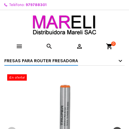
Teléfono:
979788301
0



shopping_cart
FRESAS PARA ROUTER FRESADORA
¡En oferta!