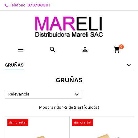
Teléfono:
979788301
0



shopping_cart
GRUÑAS
GRUÑAS

Relevancia
Mostrando 1-2 de 2 artículo(s)
¡En oferta!
¡En oferta!