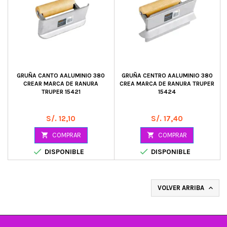
GRUÑA CANTO AALUMINIO 380
GRUÑA CENTRO AALUMINIO 380
CREAR MARCA DE RANURA
CREA MARCA DE RANURA TRUPER
TRUPER 15421
15424
Precio
Precio
S/. 12,10
S/. 17,40

COMPRAR

COMPRAR


DISPONIBLE
DISPONIBLE
VOLVER ARRIBA
