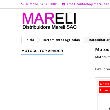
Teléfono:
979788301
Email:
contacto@marelisac
Inicio
Herramientas Agricolas
Motocultor A
Motoc
MOTOCULTOR ARADOR
Motocult
Hay 1 pro
¡En ofe
Fuera 