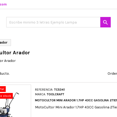
.com

rador
ultor Arador
or Arador
ducto.
Orden
rta!
REFERENCIA:
TC5341
MARCA:
TOOLCRAFT
de stock
MOTOCULTOR MINI ARADOR 1.7HP 43CC GASOLINA 2TI
MotoCultor Mini Arador 1.7HP 43CC Gasolina 2Ti