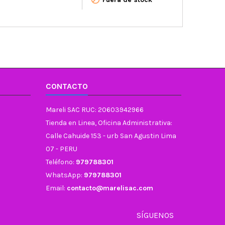
CONTACTO
Mareli SAC RUC: 20603942966
Tienda en Linea, Oficina Administrativa:
Calle Cahuide 153 - urb San Agustin Lima
07 - PERU
Teléfono:
979788301
WhatsApp:
979788301
Email:
contacto@marelisac.com
SÍGUENOS