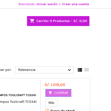
Bienvenido,
Iniciar sesión
o
Crear una cuenta
shopping_cart
Carrito:
0
Productos - S/. 0,00



ar por:
Relevancia
Precio
S/. 1.019,00

COMPRAR
EMPOS TOOLCRAFT TC5341
empos Toolcraft TC5341
Más

Fuera de stock