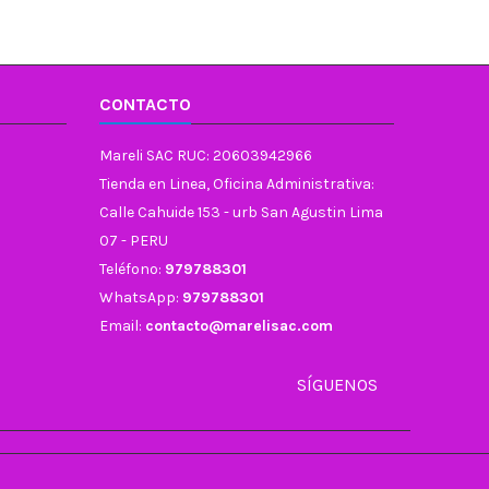
CONTACTO
Mareli SAC RUC: 20603942966
Tienda en Linea, Oficina Administrativa:
Calle Cahuide 153 - urb San Agustin Lima
07 - PERU
Teléfono:
979788301
WhatsApp:
979788301
Email:
contacto@marelisac.com
SÍGUENOS