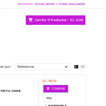
Bienvenido,
Iniciar sesión
o
Crear una cuenta
shopping_cart
Carrito:
0
Productos - S/. 0,00



ar por:
Relevancia
Precio
S/. 19,10

COMPRAR
 PRETUL 22658
8
Más

DISPONIBLE