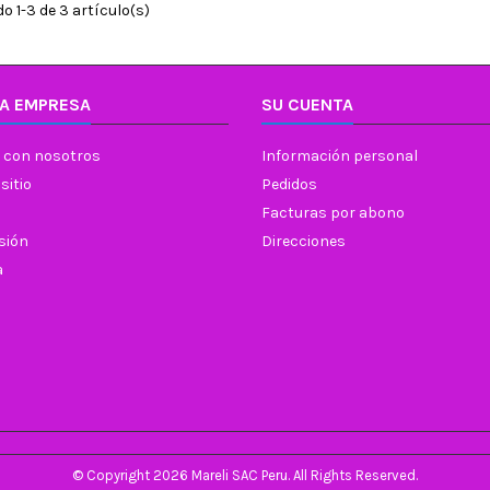
 1-3 de 3 artículo(s)
A EMPRESA
SU CUENTA
 con nosotros
Información personal
sitio
Pedidos
Facturas por abono
esión
Direcciones
a
© Copyright 2026 Mareli SAC Peru. All Rights Reserved.