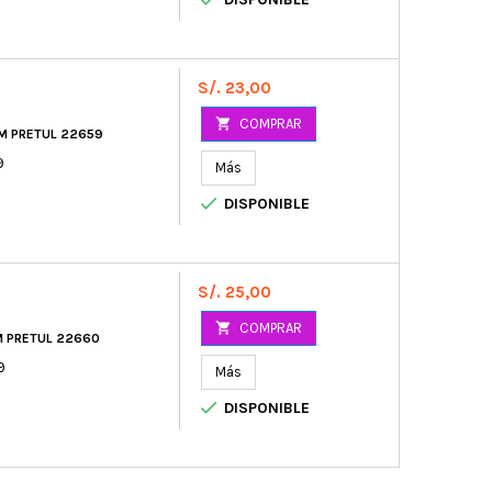
Precio
S/. 23,00

COMPRAR
M PRETUL 22659
9
Más

DISPONIBLE
Precio
S/. 25,00

COMPRAR
 PRETUL 22660
9
Más

DISPONIBLE