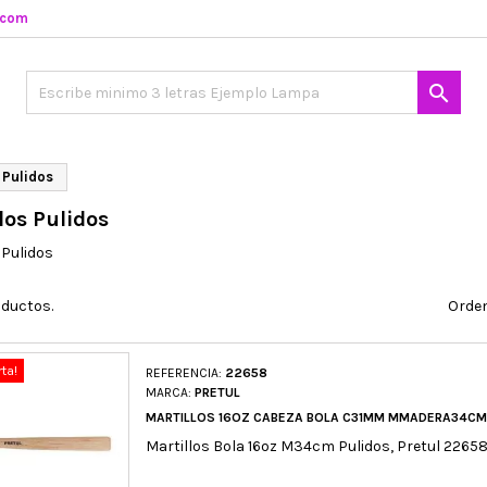
.com

 Pulidos
los Pulidos
 Pulidos
oductos.
Orden
rta!
REFERENCIA:
22658
MARCA:
PRETUL
MARTILLOS 16OZ CABEZA BOLA C31MM MMADERA34CM
Martillos Bola 16oz M34cm Pulidos, Pretul 2265