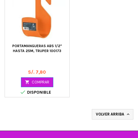
PORTAMANGUERAS ABS 1/2"
HASTA 25M, TRUPER 100173
Precio
S/. 7,80

COMPRAR

DISPONIBLE
VOLVER ARRIBA
