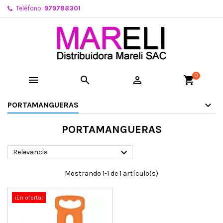
Teléfono:
979788301
0



shopping_cart
PORTAMANGUERAS
PORTAMANGUERAS

Relevancia
Mostrando 1-1 de 1 artículo(s)
¡En oferta!