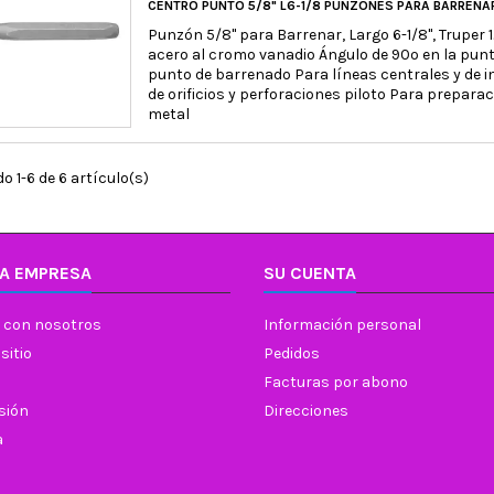
CENTRO PUNTO 5/8" L6-1/8 PUNZONES PARA BARRENAR
Punzón 5/8" para Barrenar, Largo 6-1/8", Truper
acero al cromo vanadio Ángulo de 90º en la punt
punto de barrenado Para líneas centrales y de i
de orificios y perforaciones piloto Para prepara
metal
 1-6 de 6 artículo(s)
A EMPRESA
SU CUENTA
 con nosotros
Información personal
sitio
Pedidos
Facturas por abono
esión
Direcciones
a