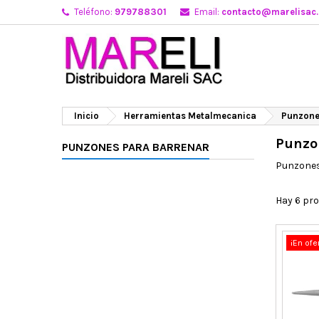
Teléfono:
979788301
Email:
contacto@marelisac
Inicio
Herramientas Metalmecanica
Punzone
Punzo
PUNZONES PARA BARRENAR
Punzones
Hay 6 pr
¡En ofe