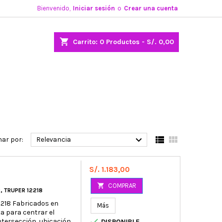
Bienvenido,
Iniciar sesión
o
Crear una cuenta
shopping_cart
Carrito:
0
Productos - S/. 0,00



ar por:
Relevancia
Precio
S/. 1.183,00

COMPRAR
, TRUPER 12218
12218 Fabricados en
Más
a para centrar el

ntersección, ubicación
DISPONIBLE