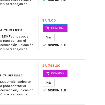
ción de trabajos de
Precio
S/. 3,00

COMPRAR
R, TRUPER 12219
 12219 Fabricados en
Más
a para centrar el

ntersección, ubicación
DISPONIBLE
ción de trabajos de
Precio
S/. 796,00

COMPRAR
R, TRUPER 12220
 12220 Fabricados en
Más
a para centrar el

ntersección, ubicación
DISPONIBLE
ción de trabajos de