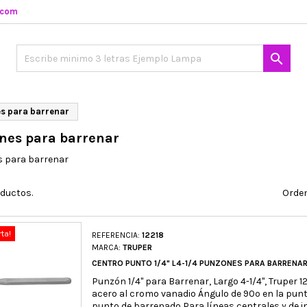
.com

s para barrenar
nes para barrenar
 para barrenar
oductos.
Orden
rta!
REFERENCIA:
12218
MARCA:
TRUPER
CENTRO PUNTO 1/4" L4-1/4 PUNZONES PARA BARRENAR
Punzón 1/4" para Barrenar, Largo 4-1/4", Truper 
acero al cromo vanadio Ángulo de 90º en la punt
punto de barrenado Para líneas centrales y de i