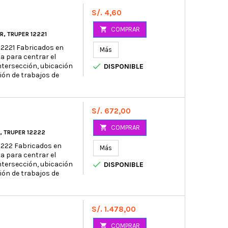
Precio
S/. 4,60

COMPRAR
R, TRUPER 12221
 12221 Fabricados en
Más
a para centrar el

ntersección, ubicación
DISPONIBLE
ción de trabajos de
Precio
S/. 672,00

COMPRAR
, TRUPER 12222
12222 Fabricados en
Más
a para centrar el

ntersección, ubicación
DISPONIBLE
ción de trabajos de
Precio
S/. 1.478,00

COMPRAR