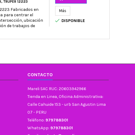
, TRUPER 12223
 12223 Fabricados en
Más
a para centrar el

ntersección, ubicación
DISPONIBLE
ción de trabajos de
CONTACTO
Mareli SAC RUC: 20603942966
Tienda en Linea, Oficina Administrativa:
Calle Cahuide 153 - urb San Agustin Lima
07 - PERU
Teléfono:
979788301
WhatsApp:
979788301