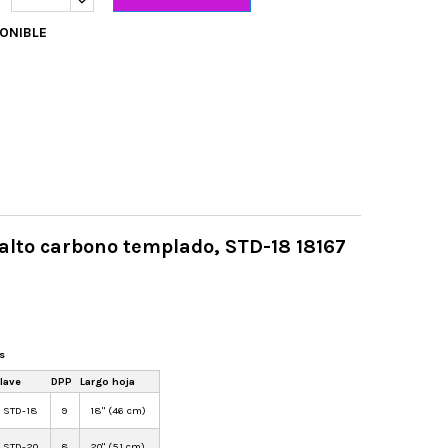
ONIBLE
alto carbono templado, STD-18 18167
s
lave
DPP
Largo hoja
STD-18
9
18" (46 cm)
STD-20
8
20" (51 cm)