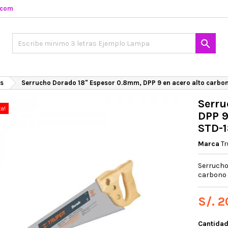
.com

s
Serrucho Dorado 18" Espesor 0.8mm, DPP 9 en acero alto carbon
Serru
ta!
DPP 9
STD-1
Marca
Tr
Serrucho
carbono 
S/. 2
Cantida