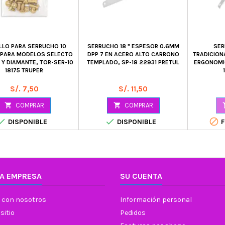
LLO PARA SERRUCHO 10
SERRUCHO 18 " ESPESOR 0.6MM
SER
 PARA MODELOS SELECTO
DPP 7 EN ACERO ALTO CARBONO
TRADICION
Y DIAMANTE, TOR-SER-10
TEMPLADO, SP-18 22931 PRETUL
ERGONOMIC
18175 TRUPER
Precio
Precio
S/. 7,50
S/. 11,50

COMPRAR

COMPRAR



DISPONIBLE
DISPONIBLE
F
A EMPRESA
SU CUENTA
 con nosotros
Información personal
sitio
Pedidos