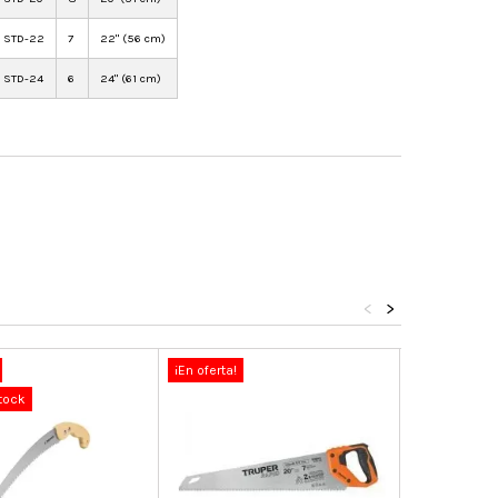
STD-22
7
22" (56 cm)
STD-24
6
24" (61 cm)
<
>
¡En oferta!
¡En oferta!
tock