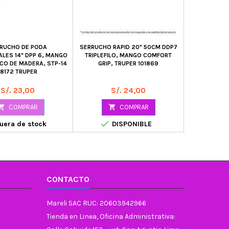
RUCHO DE PODA
SERRUCHO RAPID 20" 50CM DDP7
SERRUCHO D
ALES 14" DPP 6, MANGO
TRIPLEFILO, MANGO COMFORT
0.8MM, DP
O DE MADERA, STP-14
GRIP, TRUPER 101869
CARBONO T
18172 TRUPER
18
Precio
Precio
P
S/. 23,00
S/. 24,00
S

COMPRAR

COMPRAR



uera de stock
DISPONIBLE
D
CONTACTO
Mareli SAC RUC: 20603942966
Tienda en Linea, Oficina Administrativa: