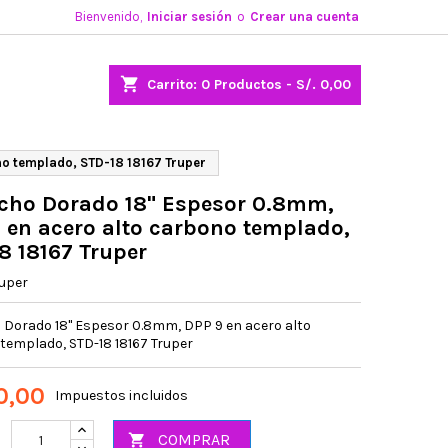
Bienvenido,
Iniciar sesión
o
Crear una cuenta
shopping_cart
Carrito:
0
Productos - S/. 0,00
o templado, STD-18 18167 Truper
cho Dorado 18" Espesor 0.8mm,
 en acero alto carbono templado,
8 18167 Truper
uper
 Dorado 18" Espesor 0.8mm, DPP 9 en acero alto
templado, STD-18 18167 Truper
0,00
Impuestos incluidos
COMPRAR
d
