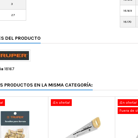
3
18169
27
18170
ES DEL PRODUCTO
ia
18167
OS PRODUCTOS EN LA MISMA CATEGORÍA:
a!
¡En oferta!
¡En oferta!
Fuera de s