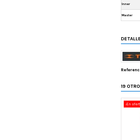
Inner
Master
DETALL
Referenc
19 OTR
¡En ofert