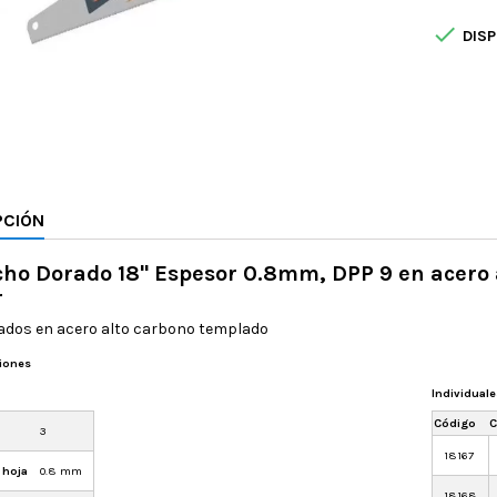

DISP
PCIÓN
ho Dorado 18" Espesor 0.8mm, DPP 9 en acero 
r
ados en acero alto carbono templado
ciones
Individuale
Código
C
3
18167
 hoja
0.8 mm
18168