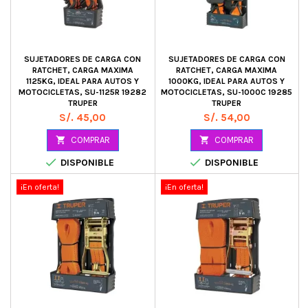
SUJETADORES DE CARGA CON
SUJETADORES DE CARGA CON
RATCHET, CARGA MAXIMA
RATCHET, CARGA MAXIMA
1125KG, IDEAL PARA AUTOS Y
1000KG, IDEAL PARA AUTOS Y
MOTOCICLETAS, SU-1125R 19282
MOTOCICLETAS, SU-1000C 19285
TRUPER
TRUPER
Precio
Precio
S/. 45,00
S/. 54,00

COMPRAR

COMPRAR


DISPONIBLE
DISPONIBLE
¡En oferta!
¡En oferta!