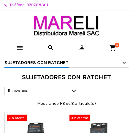
Teléfono:
979788301
0



shopping_cart
SUJETADORES CON RATCHET
SUJETADORES CON RATCHET

Relevancia
Mostrando 1-8 de 8 artículo(s)
¡En oferta!
¡En oferta!