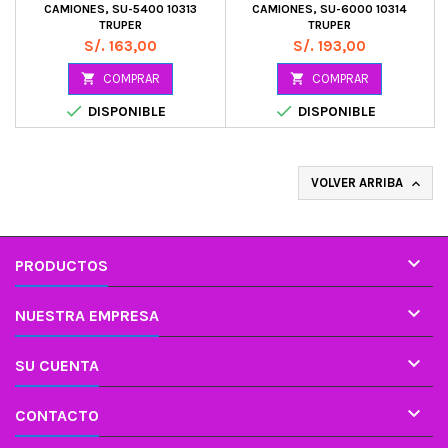
CAMIONES, SU-5400 10313
CAMIONES, SU-6000 10314
TRUPER
TRUPER
Precio
Precio
S/. 163,00
S/. 193,00

COMPRAR

COMPRAR


DISPONIBLE
DISPONIBLE
VOLVER ARRIBA


PRODUCTOS

NUESTRA EMPRESA

SU CUENTA

CONTACTO