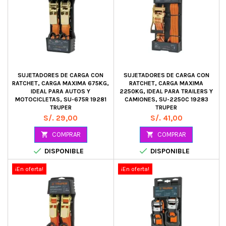
SUJETADORES DE CARGA CON
SUJETADORES DE CARGA CON
RATCHET, CARGA MAXIMA 675KG,
RATCHET, CARGA MAXIMA
IDEAL PARA AUTOS Y
2250KG, IDEAL PARA TRAILERS Y
MOTOCICLETAS, SU-675R 19281
CAMIONES, SU-2250C 19283
TRUPER
TRUPER
Precio
Precio
S/. 29,00
S/. 41,00

COMPRAR

COMPRAR


DISPONIBLE
DISPONIBLE
¡En oferta!
¡En oferta!