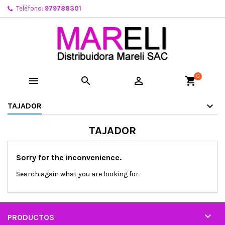
Teléfono:
979788301
0



shopping_cart
TAJADOR
TAJADOR
Sorry for the inconvenience.
Search again what you are looking for

PRODUCTOS